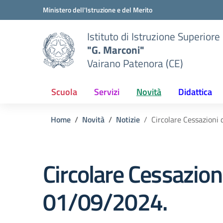
Vai ai contenuti
Vai al menu di navigazione
Vai al footer
Ministero dell'Istruzione e del Merito
Istituto di Istruzione Superiore
"G. Marconi"
Vairano Patenora (CE)
Scuola
Servizi
Novità
Didattica
Home
Novità
Notizie
Circolare Cessazioni 
Circolare Cessazioni
01/09/2024.