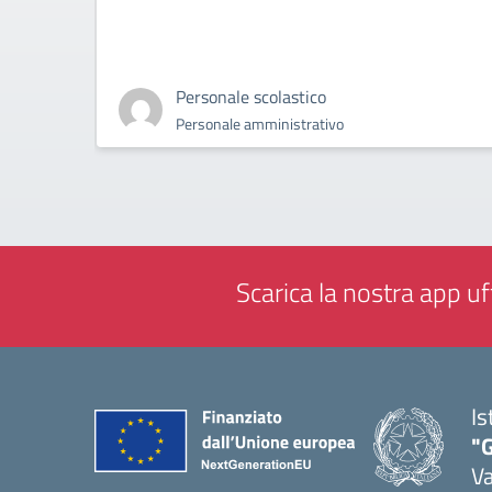
Personale scolastico
Personale amministrativo
Scarica la nostra app uff
Is
"
Va