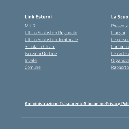
— 
Link Esterni
La Scuo
MIUR
Presenta
Ufficio Scolastico Regionale
I luoghi
Ufficio Scolastico Territoriale
Le perso
Scuola in Chiaro
I numeri 
Iscrizioni On Line
Le carte 
Invalsi
Organizz
Comune
Rapporto
Amministrazione Trasparente
Albo online
Privacy Poli