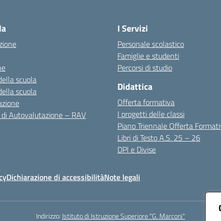
Visita la pagina iniziale della scuola
la
I Servizi
zione
Personale scolastico
Famiglie e studenti
ne
Percorsi di studio
della scuola
Didattica
della scuola
Offerta formativa
azione
I progetti delle classi
 di Autovalutazione – RAV
Piano Triennale Offerta Format
Libri di Testo A.S. 25 – 26
DPI e Divise
cy
Dichiarazione di accessibilità
Note legali
Indirizzo:
Istituto di Istruzione Superiore "G. Marconi"