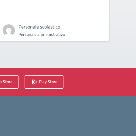
Assembl
2024
Personale scolastico
Personale amministrativo
 Store
Play Store