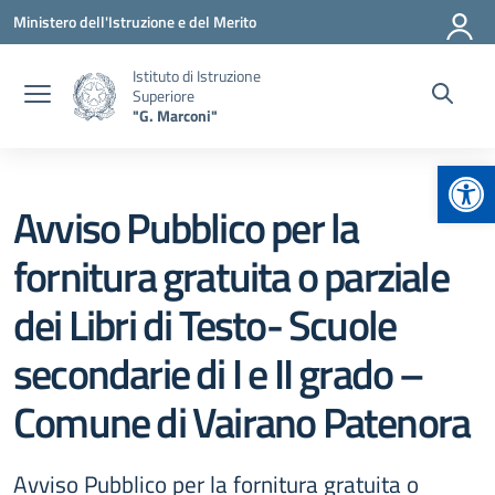
Vai ai contenuti
Vai al menu di navigazione
Vai al footer
Ministero dell'Istruzione e del Merito
Istituto di Istruzione
Superiore
"G. Marconi"
Apr
Avviso Pubblico per la
fornitura gratuita o parziale
dei Libri di Testo- Scuole
secondarie di I e II grado –
Comune di Vairano Patenora
Avviso Pubblico per la fornitura gratuita o