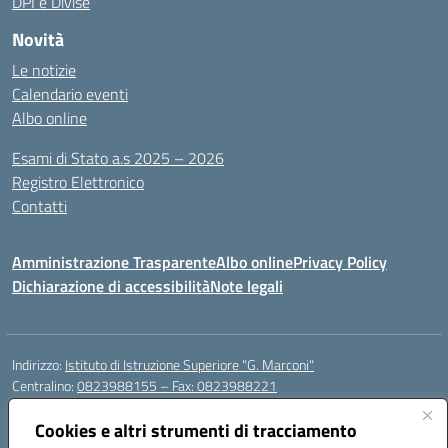
DPI e Divise
Novità
Le notizie
Calendario eventi
Albo online
Esami di Stato a.s 2025 – 2026
Registro Elettronico
Contatti
Amministrazione Trasparente
Albo online
Privacy Policy
Dichiarazione di accessibilità
Note legali
Indirizzo:
Istituto di Istruzione Superiore "G. Marconi"
Centralino:
0823988155 – Fax: 0823988221
Email:
ceis006006@istruzione.it
Posta elettronica certificata (PEC):
Cookies e altri strumenti di tracciamento
ceis006006@pec.istruzione.it