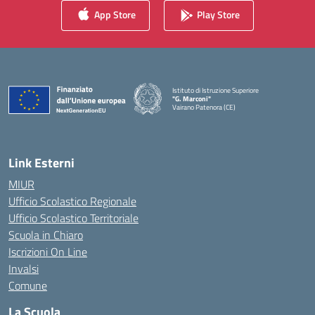
App Store
Play Store
Istituto di Istruzione Superiore
"G. Marconi"
Vairano Patenora (CE)
— Visita la pagina iniziale della scuola
Link Esterni
MIUR
Ufficio Scolastico Regionale
Ufficio Scolastico Territoriale
Scuola in Chiaro
Iscrizioni On Line
Invalsi
Comune
La Scuola