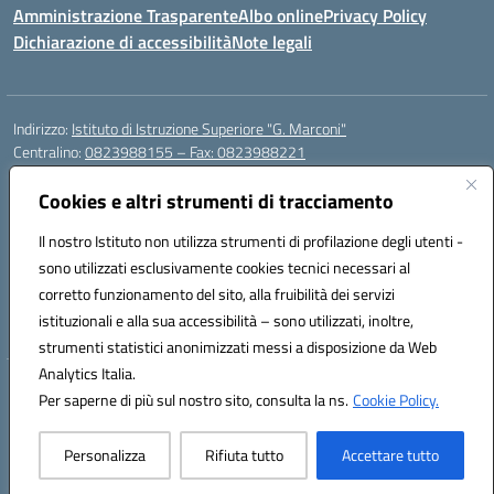
Amministrazione Trasparente
Albo online
Privacy Policy
Dichiarazione di accessibilità
Note legali
Indirizzo:
Istituto di Istruzione Superiore "G. Marconi"
Centralino:
0823988155 – Fax: 0823988221
Email:
ceis006006@istruzione.it
Posta elettronica certificata (PEC):
Cookies e altri strumenti di tracciamento
ceis006006@pec.istruzione.it
Codice fiscale: 80004450617
Il nostro Istituto non utilizza strumenti di profilazione degli utenti -
Codice meccanografico:
CEIS006006
sono utilizzati esclusivamente cookies tecnici necessari al
Codice Indice delle Pubbliche Amministrazioni (IPA): istsc_ceis006006
corretto funzionamento del sito, alla fruibilità dei servizi
Codice unico di fatturazione (CUF): UF8BPW
istituzionali e alla sua accessibilità – sono utilizzati, inoltre,
strumenti statistici anonimizzati messi a disposizione da Web
Analytics Italia.
Hosting & Powered by 3D Solution S.r.l.
Per saperne di più sul nostro sito, consulta la ns.
Cookie Policy.
Concept & Design by Designers Italia
Personalizza
Rifiuta tutto
Accettare tutto