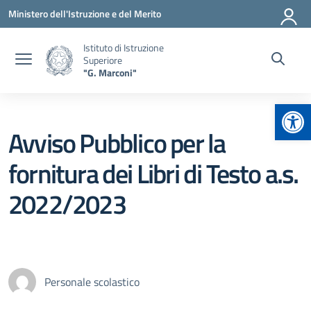
Vai ai contenuti
Vai al menu di navigazione
Vai al footer
Ministero dell'Istruzione e del Merito
Istituto di Istruzione
Superiore
"G. Marconi"
Apr
Avviso Pubblico per la
fornitura dei Libri di Testo a.s.
2022/2023
Personale scolastico