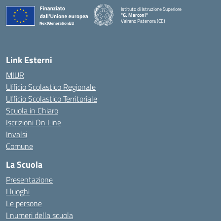
Istituto di Istruzione Superiore
"G. Marconi"
Vairano Patenora (CE)
— Visita la pagina iniziale della scuola
Link Esterni
MIUR
Ufficio Scolastico Regionale
Ufficio Scolastico Territoriale
Scuola in Chiaro
Iscrizioni On Line
Invalsi
Comune
La Scuola
Presentazione
I luoghi
Le persone
I numeri della scuola