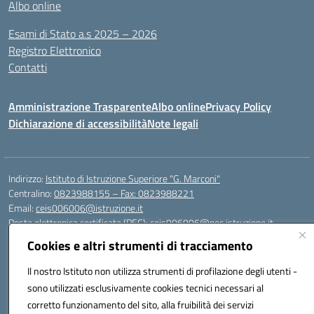
Albo online
Esami di Stato a.s 2025 – 2026
Registro Elettronico
Contatti
Amministrazione Trasparente
Albo online
Privacy Policy
Dichiarazione di accessibilità
Note legali
Indirizzo:
Istituto di Istruzione Superiore "G. Marconi"
Centralino:
0823988155 – Fax: 0823988221
Email:
ceis006006@istruzione.it
Posta elettronica certificata (PEC):
ceis006006@pec.istruzione.it
Cookies e altri strumenti di tracciamento
Codice fiscale: 80004450617
Codice meccanografico:
CEIS006006
Il nostro Istituto non utilizza strumenti di profilazione degli utenti -
Codice Indice delle Pubbliche Amministrazioni (IPA): istsc_ceis006006
sono utilizzati esclusivamente cookies tecnici necessari al
Codice unico di fatturazione (CUF): UF8BPW
corretto funzionamento del sito, alla fruibilità dei servizi