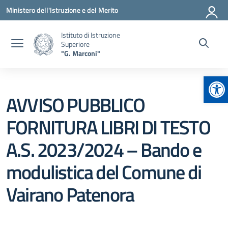
Vai ai contenuti
Vai al menu di navigazione
Vai al footer
Ministero dell'Istruzione e del Merito
Istituto di Istruzione
Superiore
"G. Marconi"
Apr
AVVISO PUBBLICO
FORNITURA LIBRI DI TESTO
A.S. 2023/2024 – Bando e
modulistica del Comune di
Vairano Patenora