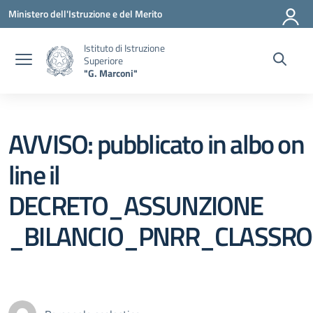
Vai ai contenuti
Vai al menu di navigazione
Vai al footer
Ministero dell'Istruzione e del Merito
Istituto di Istruzione
Superiore
"G. Marconi"
AVVISO: pubblicato in albo on
line il
DECRETO_ASSUNZIONE
_BILANCIO_PNRR_CLASSR