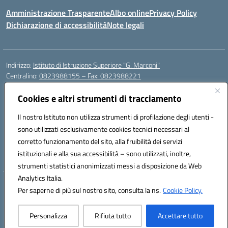
Amministrazione Trasparente
Albo online
Privacy Policy
Dichiarazione di accessibilità
Note legali
Indirizzo:
Istituto di Istruzione Superiore "G. Marconi"
Centralino:
0823988155 – Fax: 0823988221
Email:
ceis006006@istruzione.it
Posta elettronica certificata (PEC):
Cookies e altri strumenti di tracciamento
ceis006006@pec.istruzione.it
Codice fiscale: 80004450617
Il nostro Istituto non utilizza strumenti di profilazione degli utenti -
Codice meccanografico:
CEIS006006
sono utilizzati esclusivamente cookies tecnici necessari al
Codice Indice delle Pubbliche Amministrazioni (IPA): istsc_ceis006006
corretto funzionamento del sito, alla fruibilità dei servizi
Codice unico di fatturazione (CUF): UF8BPW
istituzionali e alla sua accessibilità – sono utilizzati, inoltre,
strumenti statistici anonimizzati messi a disposizione da Web
Analytics Italia.
Hosting & Powered by 3D Solution S.r.l.
Per saperne di più sul nostro sito, consulta la ns.
Cookie Policy.
Concept & Design by Designers Italia
Personalizza
Rifiuta tutto
Accettare tutto