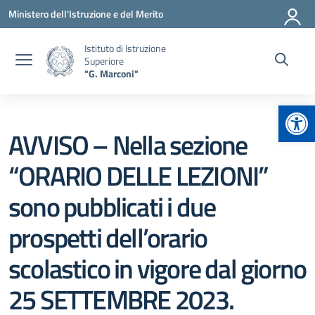
Vai ai contenuti
Vai al menu di navigazione
Vai al footer
Ministero dell'Istruzione e del Merito
Istituto di Istruzione
Superiore
"G. Marconi"
Apr
AVVISO – Nella sezione
“ORARIO DELLE LEZIONI”
sono pubblicati i due
prospetti dell’orario
scolastico in vigore dal giorno
25 SETTEMBRE 2023.