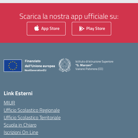
Scarica la nostra app ufficiale su:
App Store
Play Store
Istituto di Istruzione Superiore
"G. Marconi"
Vairano Patenora (CE)
— Visita la pagina iniziale della scuola
Link Esterni
MIUR
Ufficio Scolastico Regionale
Ufficio Scolastico Territoriale
Scuola in Chiaro
Iscrizioni On Line