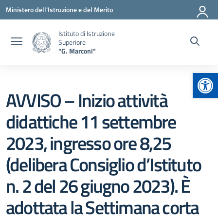
Vai ai contenuti
Vai al menu di navigazione
Vai al footer
Ministero dell'Istruzione e del Merito
Istituto di Istruzione
Superiore
"G. Marconi"
Apr
AVVISO – Inizio attività
didattiche 11 settembre
2023, ingresso ore 8,25
(delibera Consiglio d’Istituto
n. 2 del 26 giugno 2023). È
adottata la Settimana corta