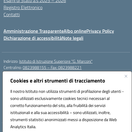
Esami di Stato a.s 2025 – 2026
Registro Elettronico
Contatti
Amministrazione Trasparente
Albo online
Privacy Policy
Dichiarazione di accessibilità
Note legali
Indirizzo:
Istituto di Istruzione Superiore "G. Marconi"
Centralino:
0823988155 – Fax: 0823988221
Email:
ceis006006@istruzione.it
Cookies e altri strumenti di tracciamento
Posta elettronica certificata (PEC):
ceis006006@pec.istruzione.it
Codice fiscale: 80004450617
Il nostro Istituto non utilizza strumenti di profilazione degli utenti -
Codice meccanografico:
CEIS006006
sono utilizzati esclusivamente cookies tecnici necessari al
Codice Indice delle Pubbliche Amministrazioni (IPA): istsc_ceis006006
corretto funzionamento del sito, alla fruibilità dei servizi
Codice unico di fatturazione (CUF): UF8BPW
istituzionali e alla sua accessibilità – sono utilizzati, inoltre,
strumenti statistici anonimizzati messi a disposizione da Web
Analytics Italia.
Hosting & Powered by 3D Solution S.r.l.