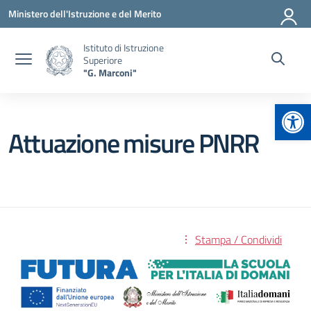
Vai ai contenuti
Vai al menu di navigazione
Vai al footer
Ministero dell'Istruzione e del Merito
Istituto di Istruzione
Superiore
"G. Marconi"
Apr
Attuazione misure PNRR
Stampa / Condividi