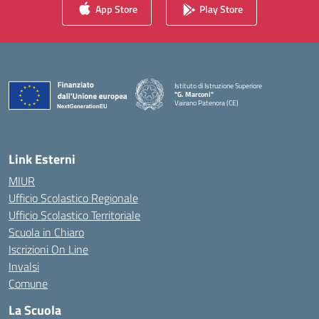
App Store
Play Store
Istituto di Istruzione Superiore
"G. Marconi"
Vairano Patenora (CE)
— Visita la pagina iniziale della scuola
Link Esterni
MIUR
Ufficio Scolastico Regionale
Ufficio Scolastico Territoriale
Scuola in Chiaro
Iscrizioni On Line
Invalsi
Comune
La Scuola