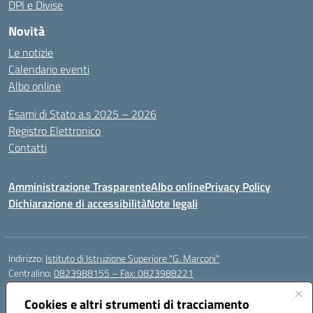
DPI e Divise
Novità
Le notizie
Calendario eventi
Albo online
Esami di Stato a.s 2025 – 2026
Registro Elettronico
Contatti
Amministrazione Trasparente
Albo online
Privacy Policy
Dichiarazione di accessibilità
Note legali
Indirizzo:
Istituto di Istruzione Superiore "G. Marconi"
Centralino:
0823988155 – Fax: 0823988221
Email:
ceis006006@istruzione.it
Posta elettronica certificata (PEC):
Cookies e altri strumenti di tracciamento
ceis006006@pec.istruzione.it