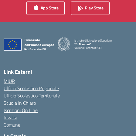
App Store
Play Store
Istituto di Istruzione Superiore
"G. Marconi"
Vairano Patenora (CE)
— Visita la pagina iniziale della scuola
Link Esterni
MIUR
Ufficio Scolastico Regionale
Ufficio Scolastico Territoriale
Scuola in Chiaro
Iscrizioni On Line
Invalsi
Comune