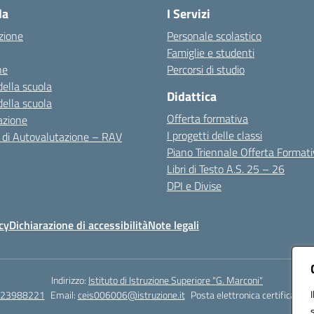
la
I Servizi
zione
Personale scolastico
Famiglie e studenti
ne
Percorsi di studio
della scuola
Didattica
della scuola
Offerta formativa
azione
I progetti delle classi
 di Autovalutazione – RAV
Piano Triennale Offerta Format
Libri di Testo A.S. 25 – 26
DPI e Divise
cy
Dichiarazione di accessibilità
Note legali
Indirizzo:
Istituto di Istruzione Superiore "G. Marconi"
823988221
Email:
ceis006006@istruzione.it
Posta elettronica certificata (