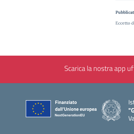
Pubblicat
Eccetto d
Scarica la nostra app uff
Is
"
Va
— 