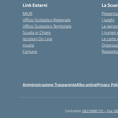
Link Esterni
La Scuo
MIUR
Presenta
Ufficio Scolastico Regionale
I luoghi
Ufficio Scolastico Territoriale
Le perso
Scuola in Chiaro
I numeri 
Iscrizioni On Line
Le carte 
Invalsi
Organizz
Comune
Rapporto
Amministrazione Trasparente
Albo online
Privacy Poli
Centralino:
0823988155 – Fax: 0