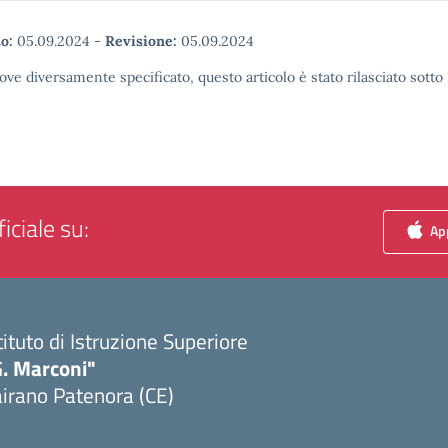
o:
05.09.2024
-
Revisione:
05.09.2024
ove diversamente specificato, questo articolo è stato rilasciato sott
iciale su:
App
tituto di Istruzione Superiore
G. Marconi"
irano Patenora (CE)
Visita la pagina iniziale della scuola