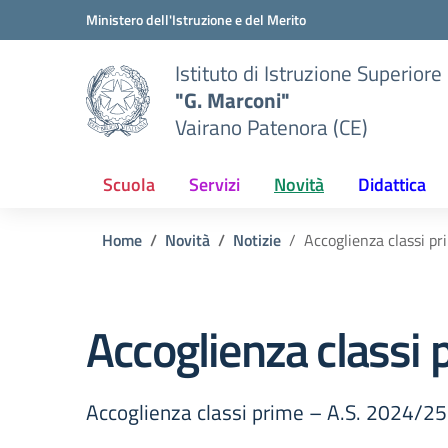
Vai ai contenuti
Vai al menu di navigazione
Vai al footer
Ministero dell'Istruzione e del Merito
Istituto di Istruzione Superiore
"G. Marconi"
Vairano Patenora (CE)
Scuola
Servizi
Novità
Didattica
Home
Novità
Notizie
Accoglienza classi p
Accoglienza classi
Accoglienza classi prime – A.S. 2024/25