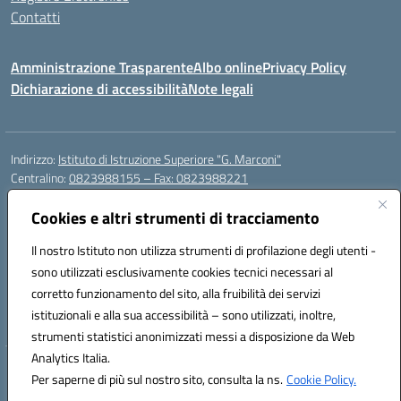
Contatti
Amministrazione Trasparente
Albo online
Privacy Policy
Dichiarazione di accessibilità
Note legali
Indirizzo:
Istituto di Istruzione Superiore "G. Marconi"
Centralino:
0823988155 – Fax: 0823988221
Email:
ceis006006@istruzione.it
Posta elettronica certificata (PEC):
Cookies e altri strumenti di tracciamento
ceis006006@pec.istruzione.it
Codice fiscale: 80004450617
Il nostro Istituto non utilizza strumenti di profilazione degli utenti -
Codice meccanografico:
CEIS006006
sono utilizzati esclusivamente cookies tecnici necessari al
Codice Indice delle Pubbliche Amministrazioni (IPA): istsc_ceis006006
corretto funzionamento del sito, alla fruibilità dei servizi
Codice unico di fatturazione (CUF): UF8BPW
istituzionali e alla sua accessibilità – sono utilizzati, inoltre,
strumenti statistici anonimizzati messi a disposizione da Web
Analytics Italia.
Hosting & Powered by 3D Solution S.r.l.
Per saperne di più sul nostro sito, consulta la ns.
Cookie Policy.
Concept & Design by Designers Italia