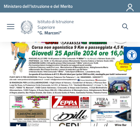
Vai ai contenuti
Vai al menu di navigazione
Vai al footer
Ministero dell'Istruzione e del Merito
Istituto di Istruzione
Superiore
"G. Marconi"
Apr